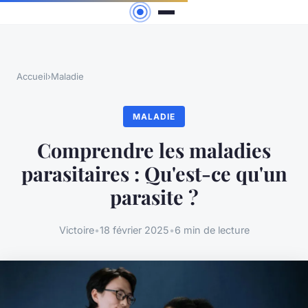
Accueil
›
Maladie
MALADIE
Comprendre les maladies
parasitaires : Qu'est-ce qu'un
parasite ?
Victoire
•
18 février 2025
•
6 min de lecture