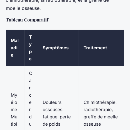
chimiothérapie, la radiothérapie, et la greffe de
moelle osseuse.
Tableau Comparatif
T
Mal
y
adi
Symptômes
Traitement
p
e
e
C
a
n
My
c
élo
e
Douleurs
Chimiothérapie,
me
r
osseuses,
radiothérapie,
Mul
d
fatigue, perte
greffe de moelle
tipl
u
de poids
osseuse