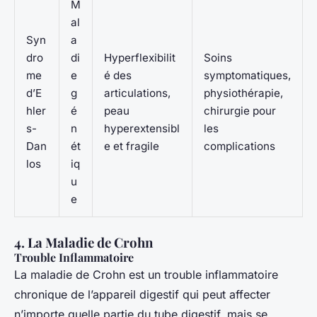
M
al
Syn
a
dro
di
Hyperflexibilit
Soins
me
e
é des
symptomatiques,
d’E
g
articulations,
physiothérapie,
hler
é
peau
chirurgie pour
s-
n
hyperextensibl
les
Dan
ét
e et fragile
complications
los
iq
u
e
4. La Maladie de Crohn
Trouble Inflammatoire
La maladie de Crohn est un trouble inflammatoire
chronique de l’appareil digestif qui peut affecter
n’importe quelle partie du tube digestif, mais se