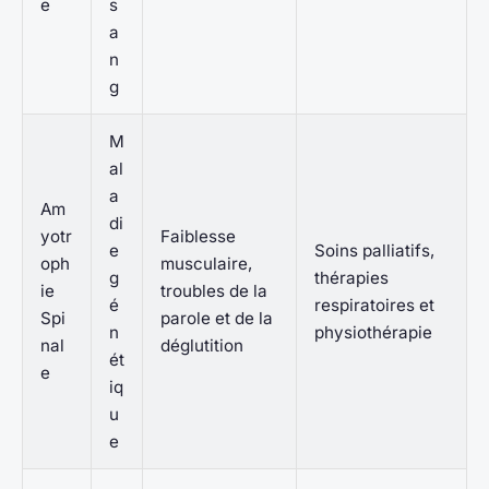
e
s
a
n
g
M
al
a
Am
di
yotr
Faiblesse
e
Soins palliatifs,
oph
musculaire,
g
thérapies
ie
troubles de la
é
respiratoires et
Spi
parole et de la
n
physiothérapie
nal
déglutition
ét
e
iq
u
e